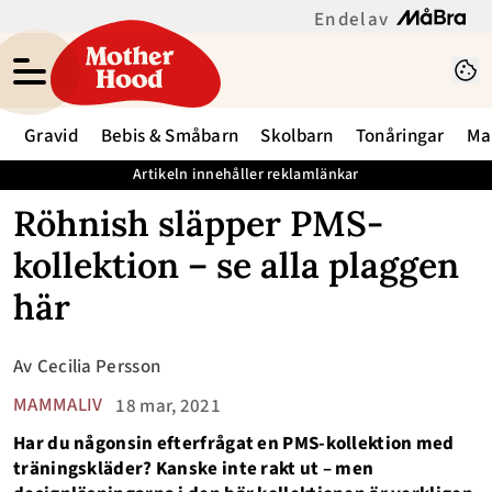
En del av
Gravid
Bebis & Småbarn
Skolbarn
Tonåringar
Ma
Artikeln innehåller reklamlänkar
Röhnish släpper PMS-
kollektion – se alla plaggen
här
Av
Cecilia Persson
MAMMALIV
18 mar, 2021
Har du någonsin efterfrågat en PMS-kollektion med
träningskläder? Kanske inte rakt ut – men