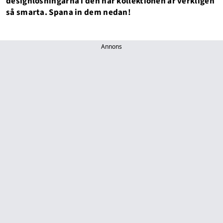
designlösningarna i den här kollektionen är verkligen
så smarta. Spana in dem nedan!
Annons