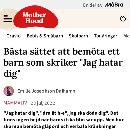
En del av
Gravid
Bebis & Småbarn
Skolbarn
Tonåringar
Ma
Bästa sättet att bemöta ett
barn som skriker "Jag hatar
dig"
Emilie Josephson Dalhamn
MAMMALIV
28 jul, 2022
"Jag hatar dig", "dra åt h-e", jag ska döda dig". Det
finns ingen hejd när barns ilska blossar upp. Men hur
ska man bemöta glåpord och verbala kränkningar