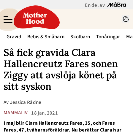
En del av
Gravid
Bebis & Småbarn
Skolbarn
Tonåringar
Ma
Så fick gravida Clara
Hallencreutz Fares sonen
Ziggy att avslöja könet på
sitt syskon
Av
Jessica Rådne
MAMMALIV
18 jan, 2021
I maj blir Clara Hallencreutz Fares, 35, och Fares
Fares, 47, tvåbarnsföräldrar. Nu berättar Clara hur