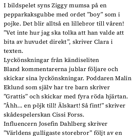
I bildspelet syns Ziggy mumsa på en
pepparkaksgubbe med ordet ”boy” som i
pojke. Det blir alltså en lillebror till våren!
”Vet inte hur jag ska tolka att han valde att
bita av huvudet direkt”, skriver Clara i
texten.
Lyckönskningar från kändiseliten
Bland kommentarerna jublar följare och
skickar sina lyckönskningar. Poddaren Malin
Eklund som själv har tre barn skriver
”Grattis” och skickar med fyra röda hjärtan.
”Åhh... en pöjk till! Älskart! Så fint!” skriver
skådespelerskan Cissi Forss.
Influencern Josefin Dahlberg skriver
”Världens gulligaste storebror” följt av en