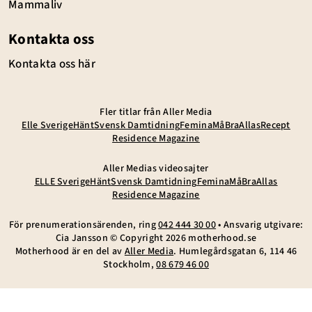
Mammaliv
Kontakta oss
Kontakta oss här
Fler titlar från Aller Media
Elle Sverige
Hänt
Svensk Damtidning
Femina
MåBra
Allas
Recept
Residence Magazine
Aller Medias videosajter
ELLE Sverige
Hänt
Svensk Damtidning
Femina
MåBra
Allas
Residence Magazine
För prenumerationsärenden, ring
042 444 30 00
• Ansvarig utgivare:
Cia Jansson © Copyright
2026
motherhood.se
Motherhood är en del av
Aller Media
. Humlegårdsgatan 6, 114 46
Stockholm,
08 679 46 00