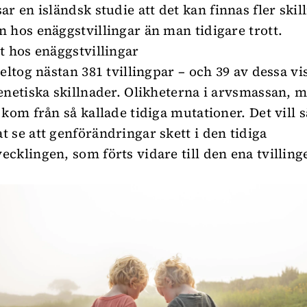
ar en isländsk
studie
att det kan finnas fler skil
 hos enäggstvillingar än man tidigare trott.
t hos enäggstvillingar
eltog nästan 381 tvillingpar – och 39 av dessa vi
enetiska skillnader. Olikheterna i arvsmassan, 
 kom från så kallade tidiga mutationer. Det vill 
 se att genförändringar skett i den tidiga
cklingen, som förts vidare till den ena tvilling
.