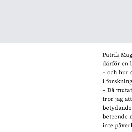
Patrik Mag
därför en 
– och hur 
i forsknin
– Då mutat
tror jag a
betydande 
beteende m
inte påverk