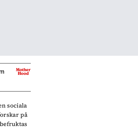
om
n sociala
orskar på
 befruktas