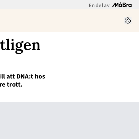
En del av
tligen
ll att DNA:t hos
re trott.