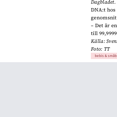
Dagbladet.
DNA:t hos 
genomsnitt
– Det är e
till 99,99
Källa:
Sven
Foto:
TT
bebis & småb