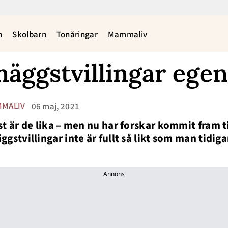
n
Skolbarn
Tonåringar
Mammaliv
enäggstvillingar egen
MALIV
06 maj, 2021
st är de lika – men nu har forskar kommit fram ti
ggstvillingar inte är fullt så likt som man tidiga
Annons