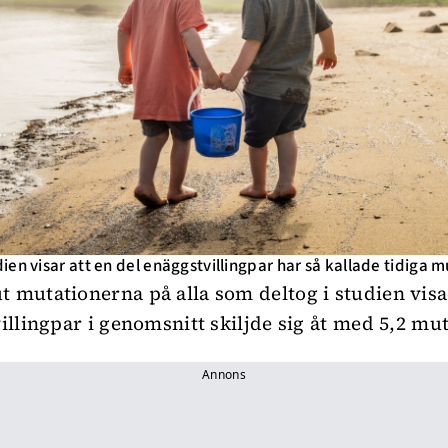
ien visar att en del enäggstvillingpar har så kallade tidiga m
t mutationerna på alla som deltog i studien visa
villingpar i genomsnitt skiljde sig åt med 5,2 mu
Annons