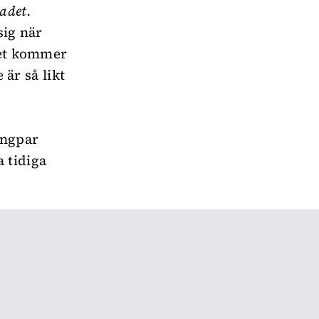
adet.
sig när
det kommer
 är så likt
ingpar
 tidiga