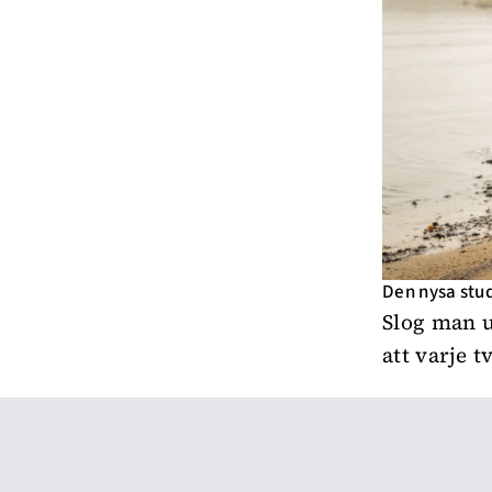
Den nysa stud
Slog man u
att varje t