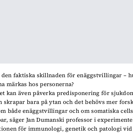
r den faktiska skillnaden för enäggstvillingar – 
na märkas hos personerna?
 det kan även påverka predisponering för sjukdo
n skrapar bara på ytan och det behövs mer fors
m både enäggstvillingar och om somatiska cells
ar, säger Jan Dumanski professor i experimentel
utionen för immunologi, genetik och patologi vi