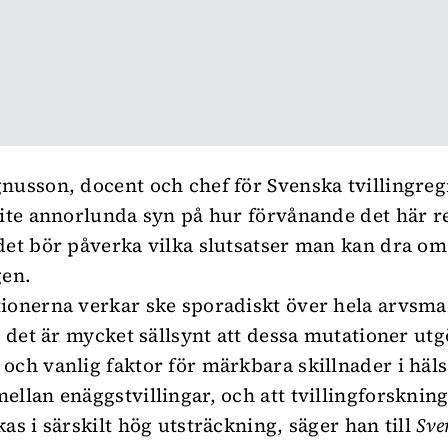
nusson, docent och chef för Svenska tvillingregi
lite annorlunda syn på hur förvånande det här re
det bör påverka vilka slutsatser man kan dra om 
gen.
ionerna verkar ske sporadiskt över hela arvsma
tt det är mycket sällsynt att dessa mutationer utg
och vanlig faktor för märkbara skillnader i häls
ellan enäggstvillingar, och att tvillingforskni
as i särskilt hög utsträckning, säger han till
Sve