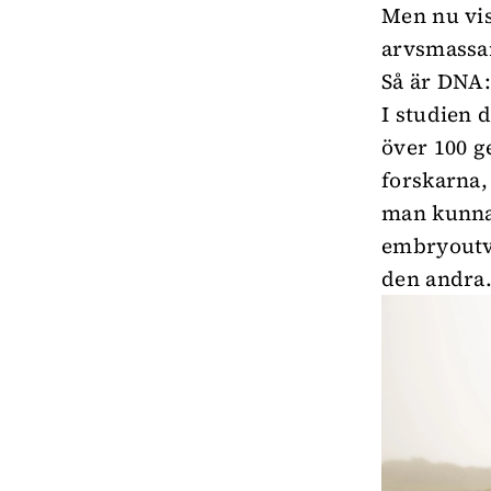
Men nu vis
arvsmassan
Så är DNA:
I studien d
över 100 g
forskarna,
man kunnat
embryoutve
den andra