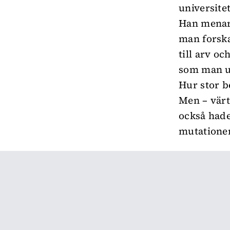
universite
Han menar 
man forska
till arv oc
som man ut
Hur stor b
Men – värt
också hade
mutationer