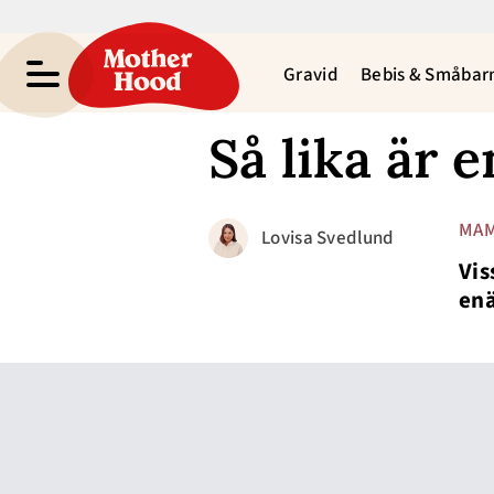
Gravid
Bebis & Småbar
Så lika är 
MAM
Lovisa Svedlund
Vis
enä