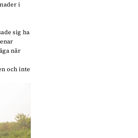
lnader i
sade sig ha
menar
säga när
en och inte