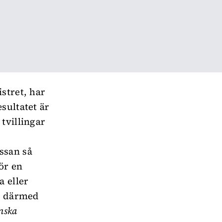
stret, har
sultatet är
tvillingar
ssan så
ör en
a eller
ng därmed
nska