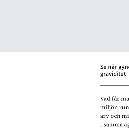
Se när gyn
graviditet
Vad får ma
miljön ru
arv och mi
i samma äg