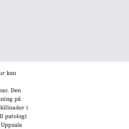
hur kan
mar. Den
kning på
killnader i
l patologi
d Uppsala