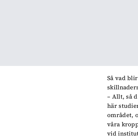
Så vad bli
skillnader
– Allt, så
här studie
området, o
våra kropp
vid instit