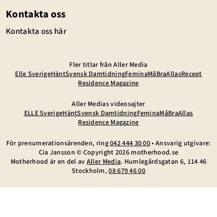
Kontakta oss
Kontakta oss här
Fler titlar från Aller Media
Elle Sverige
Hänt
Svensk Damtidning
Femina
MåBra
Allas
Recept
Residence Magazine
Aller Medias videosajter
ELLE Sverige
Hänt
Svensk Damtidning
Femina
MåBra
Allas
Residence Magazine
För prenumerationsärenden, ring
042 444 30 00
• Ansvarig utgivare:
Cia Jansson © Copyright
2026
motherhood.se
Motherhood är en del av
Aller Media
. Humlegårdsgatan 6, 114 46
Stockholm,
08 679 46 00