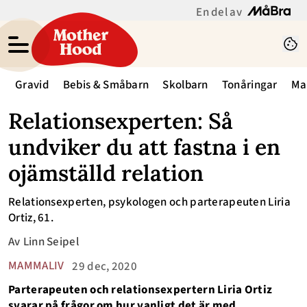
En del av
Gravid
Bebis & Småbarn
Skolbarn
Tonåringar
Ma
Relationsexperten: Så
undviker du att fastna i en
ojämställd relation
Relationsexperten, psykologen och parterapeuten Liria
Ortiz, 61.
Av
Linn Seipel
MAMMALIV
29 dec, 2020
Parterapeuten och relationsexpertern Liria Ortiz
svarar på frågor om hur vanligt det är med