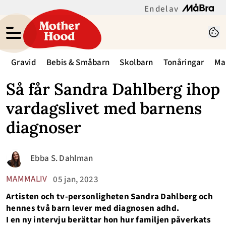
En del av
Gravid
Bebis & Småbarn
Skolbarn
Tonåringar
Ma
Så får Sandra Dahlberg ihop
vardagslivet med barnens
diagnoser
Ebba S. Dahlman
MAMMALIV
05 jan, 2023
Artisten och tv-personligheten Sandra Dahlberg och
hennes två barn lever med diagnosen adhd.
I en ny intervju berättar hon hur familjen påverkats