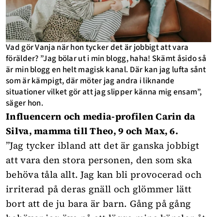
Vad gör Vanja när hon tycker det är jobbigt att vara
förälder? ”Jag bölar ut i min blogg, haha! Skämt åsido så
är min blogg en helt magisk kanal. Där kan jag lufta sånt
som är kämpigt, där möter jag andra i liknande
situationer vilket gör att jag slipper känna mig ensam”,
säger hon.
Influencern och media-profilen Carin da
Silva, mamma till Theo, 9 och Max, 6.
”Jag tycker ibland att det är ganska jobbigt
att vara den stora personen, den som ska
behöva tåla allt. Jag kan bli provocerad och
irriterad på deras gnäll och glömmer lätt
bort att de ju bara är barn. Gång på gång