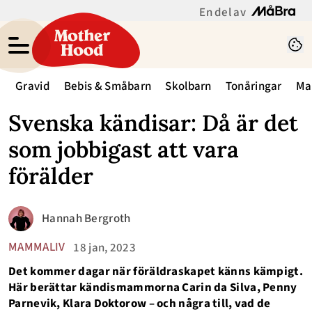
En del av
Gravid
Bebis & Småbarn
Skolbarn
Tonåringar
Ma
Svenska kändisar: Då är det
som jobbigast att vara
förälder
Hannah Bergroth
MAMMALIV
18 jan, 2023
Det kommer dagar när föräldraskapet känns kämpigt.
Här berättar kändismammorna Carin da Silva, Penny
Parnevik, Klara Doktorow – och några till, vad de