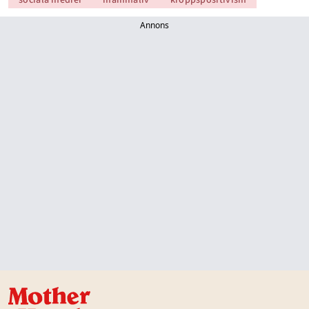
sociala medier
mammaliv
kroppspositivism
Annons