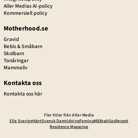
Aller Medias AI-policy
Kommersiell policy
Motherhood.se
Gravid
Bebis & Småbarn
Skolbarn
Tonåringar
Mammaliv
Kontakta oss
Kontakta oss här
Fler titlar från Aller Media
Elle Sverige
Hänt
Svensk Damtidning
Femina
MåBra
Allas
Recept
Residence Magazine