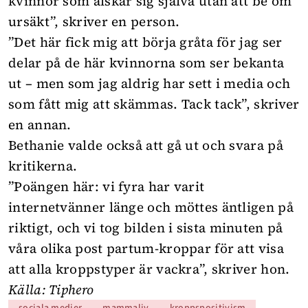
kvinnor som älskar sig själva utan att be om
ursäkt”, skriver en person.
”Det här fick mig att börja gråta för jag ser
delar på de här kvinnorna som ser bekanta
ut – men som jag aldrig har sett i media och
som fått mig att skämmas. Tack tack”, skriver
en annan.
Bethanie valde också att gå ut och svara på
kritikerna.
”Poängen här: vi fyra har varit
internetvänner länge och möttes äntligen på
riktigt, och vi tog bilden i sista minuten på
våra olika post partum-kroppar för att visa
att alla kroppstyper är vackra”, skriver hon.
Källa:
Tiphero