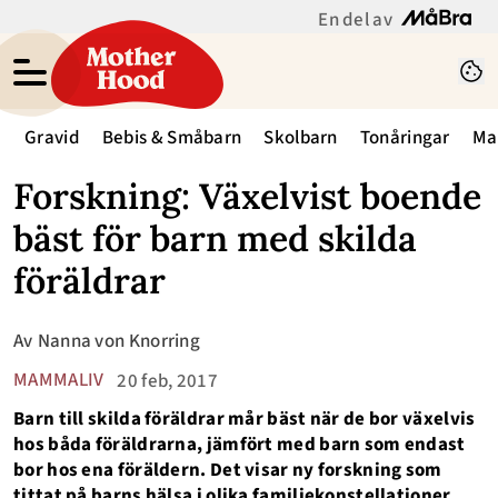
En del av
Gravid
Bebis & Småbarn
Skolbarn
Tonåringar
Ma
Forskning: Växelvist boende
bäst för barn med skilda
föräldrar
Av
Nanna von Knorring
MAMMALIV
20 feb, 2017
Barn till skilda föräldrar mår bäst när de bor växelvis
hos båda föräldrarna, jämfört med barn som endast
bor hos ena föräldern. Det visar ny forskning som
tittat på barns hälsa i olika familjekonstellationer.