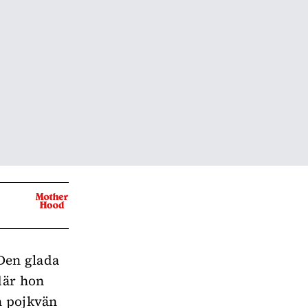
 Den glada
där hon
n pojkvän