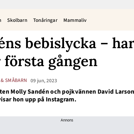
n
Skolbarn
Tonåringar
Mammaliv
ns bebislycka – har 
första gången
 & SMÅBARN
09 jun, 2023
sten Molly Sandén och pojkvännen David Larson h
visar hon upp på Instagram.
Annons