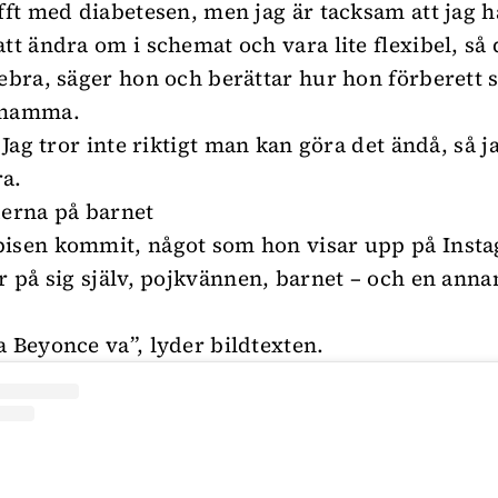
ufft med diabetesen, men jag är tacksam att jag h
att ändra om i schemat och vara lite flexibel, så 
tebra, säger hon och berättar hur hon förberett s
 mamma.
. Jag tror inte riktigt man kan göra det ändå, så 
a.
derna på barnet
isen kommit, något som hon visar upp på Insta
er på sig själv, pojkvännen, barnet – och en anna
a Beyonce va”, lyder bildtexten.