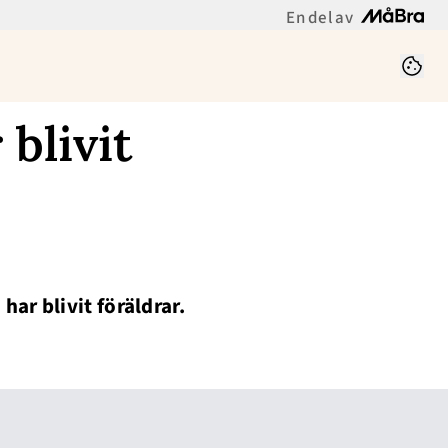
En del av
blivit
ar blivit föräldrar.