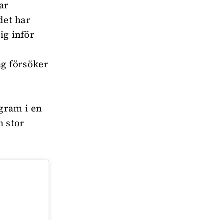
ar
det har
ig inför
jag försöker
gram i en
n stor