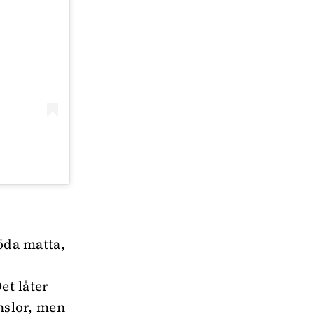
röda matta,
et låter
änslor, men