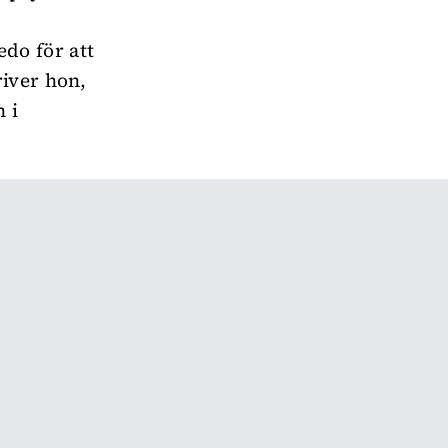
edo för att
river hon,
 i