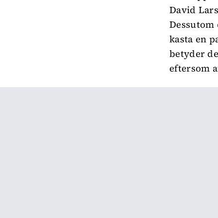
David Lar
Dessutom 
kasta en p
betyder det
eftersom a