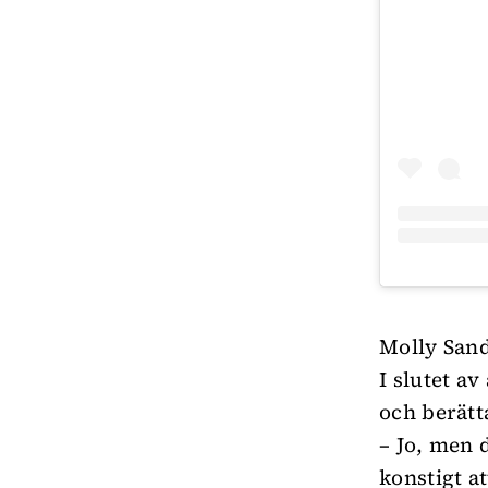
Molly Sand
I slutet a
och berätt
– Jo, men d
konstigt a