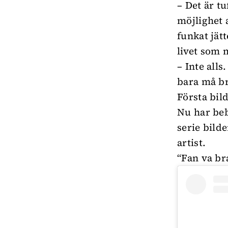
– Det är t
möjlighet 
funkat jät
livet som
– Inte alls
bara må br
Första bil
Nu har beb
serie bild
artist.
“Fan va br