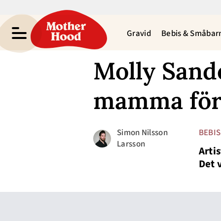
Gravid
Bebis & Småbar
Molly Sandé
mamma för 
Simon Nilsson
BEBIS
Larsson
Arti
Det 