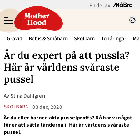
En del av
Gravid
Bebis & Småbarn
Skolbarn
Tonåringar
Ma
Är du expert på att pussla?
Här är världens svåraste
pussel
Av
Stina Dahlgren
SKOLBARN
03 dec, 2020
Är du eller barnen äkta pusselproffs? Då har vi något
för er att sätta tänderna i. Här är världens svåraste
pussel.