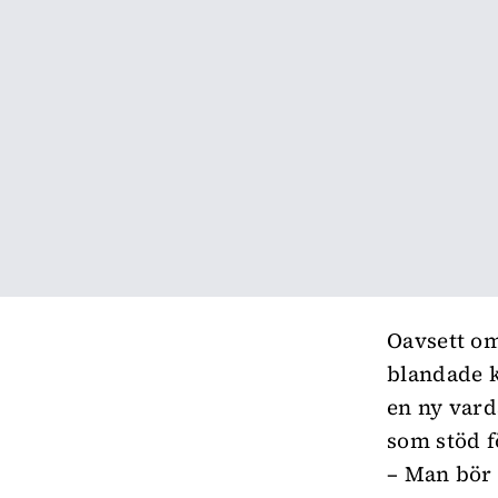
Oavsett om
blandade k
en ny vard
som stöd f
– Man bör 