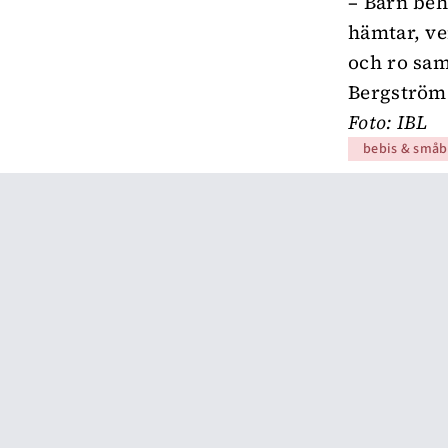
– Barn be
hämtar, ve
och ro sam
Bergström
Foto: IBL
bebis & småb