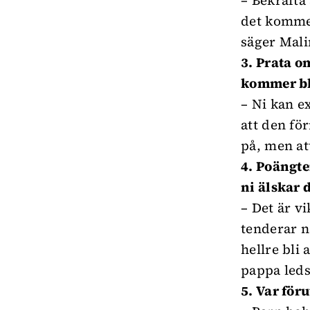
– Bekräfta 
det kommer
säger Mali
3. Prata o
kommer bl
– Ni kan e
att den f
på, men at
4. Poängte
ni älskar 
– Det är v
tenderar n
hellre bli 
pappa leds
5. Var för