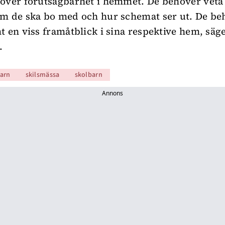
höver förutsägbarhet i hemmet. De behöver vet
m de ska bo med och hur schemat ser ut. De be
t en viss framåtblick i sina respektive hem, säg
.
arn
skilsmässa
skolbarn
Annons