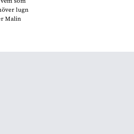
a vem som
höver lugn
er Malin