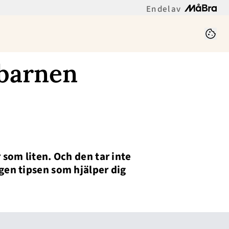
En del av
 barnen
r som liten. Och den tar inte
ogen tipsen som hjälper dig