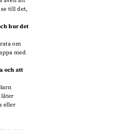
a även att
e till det,
och hur det
prata om
pappa med
a och att
 Barn
 låter
a eller