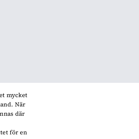
det mycket
hand. När
innas där
tet för en