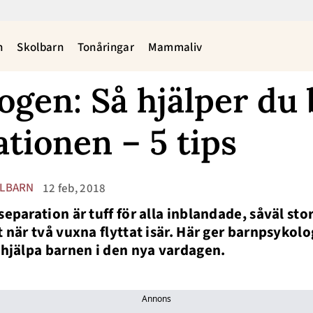
n
Skolbarn
Tonåringar
Mammaliv
ogen: Så hjälper du
ationen – 5 tips
LBARN
12 feb, 2018
separation är tuff för alla inblandade, såväl sto
t när två vuxna flyttat isär. Här ger barnpsykol
 hjälpa barnen i den nya vardagen.
Annons