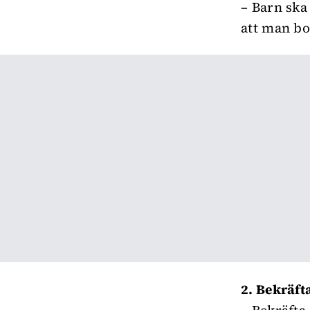
– Barn ska
att man bor
2. Bekräft