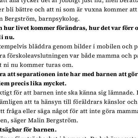
att alla tycker det är jobbigt just nu, men berätt
 bli bättre och att ni som är vuxna kommer att s
n Bergström, barnpsykolog.
m hur livet kommer förändras, hur det var förr 
i nu.
xempelvis bläddra genom bilder i mobilen och 
örra förskoleavslutningen var både mamma och 
t ni nu kommer turas om.
ra att separationen inte har med barnen att gör
dem precis lika mycket.
iktigt för att barnen inte ska känna sig lämnade.
ämligen att ta hänsyn till föräldrars känslor och
att fråga eller säga något för att inte göra mamm
en, säger Malin Bergström.
utsägbar för barnen.