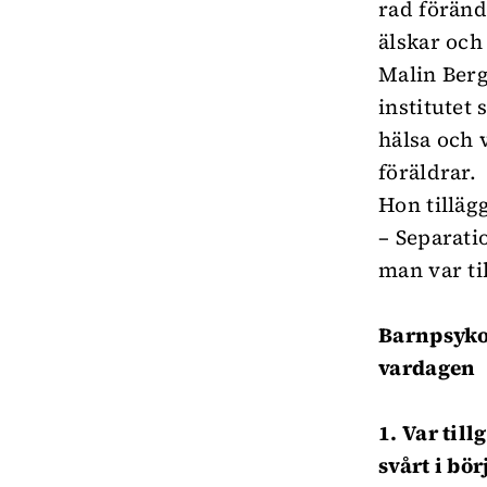
rad föränd
älskar och
Malin Berg
institutet
hälsa och 
föräldrar.
Hon tilläg
– Separati
man var ti
Barnpsykol
vardagen
1. Var til
svårt i bör