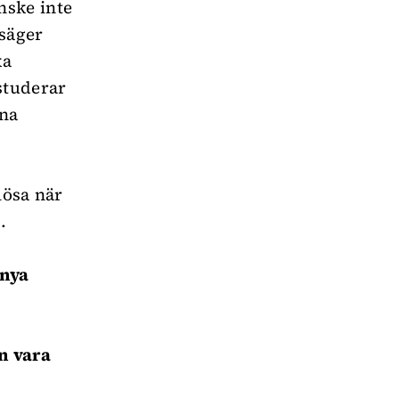
nske inte
 säger
ka
studerar
ina
lösa när
.
 nya
n vara