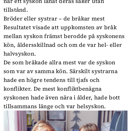
när ett syskon lånat deras saker utan
tillstånd.
Bröder eller systrar – de bråkar mest
Resultatet visade att uppkomsten av bråk
mellan syskon främst berodde på syskonens
kön, åldersskillnad och om de var hel- eller
halvsyskon.
De som bråkade allra mest var de syskon
som var av samma kön. Särskilt systrarna
hade en högre tendens till tjafs och
konflikter. De mest konfliktbenägna
syskonen hade även nära i ålder, hade bott
tillsammans länge och var helsyskon.