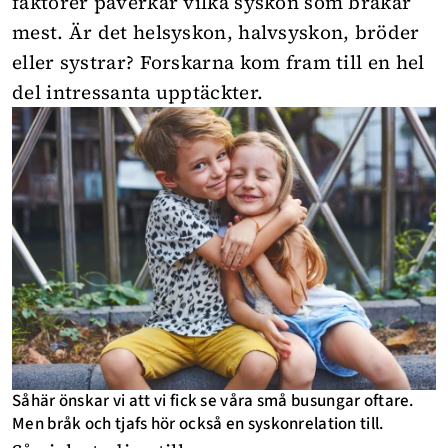
faktorer påverkar vilka syskon som bråkar
mest. Är det helsyskon, halvsyskon, bröder
eller systrar? Forskarna kom fram till en hel
del intressanta upptäckter.
Såhär önskar vi att vi fick se våra små busungar oftare.
Men bråk och tjafs hör också en syskonrelation till.