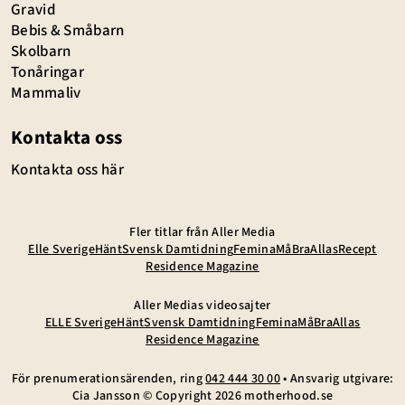
Gravid
Bebis & Småbarn
Skolbarn
Tonåringar
Mammaliv
Kontakta oss
Kontakta oss här
Fler titlar från Aller Media
Elle Sverige
Hänt
Svensk Damtidning
Femina
MåBra
Allas
Recept
Residence Magazine
Aller Medias videosajter
ELLE Sverige
Hänt
Svensk Damtidning
Femina
MåBra
Allas
Residence Magazine
För prenumerationsärenden, ring
042 444 30 00
• Ansvarig utgivare:
Cia Jansson © Copyright
2026
motherhood.se