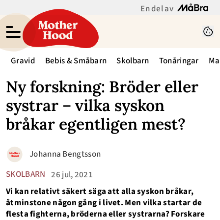
En del av
Gravid
Bebis & Småbarn
Skolbarn
Tonåringar
Ma
Ny forskning: Bröder eller
systrar – vilka syskon
bråkar egentligen mest?
Johanna Bengtsson
SKOLBARN
26 jul, 2021
Vi kan relativt säkert säga att alla syskon bråkar,
åtminstone någon gång i livet. Men vilka startar de
flesta fighterna, bröderna eller systrarna? Forskare