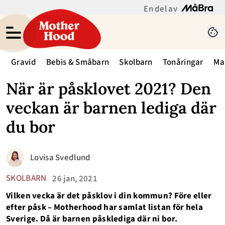
En del av
Gravid
Bebis & Småbarn
Skolbarn
Tonåringar
Ma
När är påsklovet 2021? Den
veckan är barnen lediga där
du bor
Lovisa Svedlund
SKOLBARN
26 jan, 2021
Vilken vecka är det påsklov i din kommun? Före eller
efter påsk – Motherhood har samlat listan för hela
Sverige. Då är barnen påsklediga där ni bor.