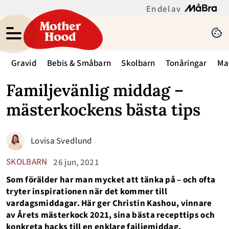
En del av
Gravid
Bebis & Småbarn
Skolbarn
Tonåringar
Ma
Familjevänlig middag –
mästerkockens bästa tips
Lovisa Svedlund
SKOLBARN
26 jun, 2021
Som förälder har man mycket att tänka på – och ofta
tryter inspirationen när det kommer till
vardagsmiddagar. Här ger Christin Kashou, vinnare
av Årets mästerkock 2021, sina bästa recepttips och
konkreta hacks till en enklare failjemiddag.