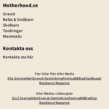
Motherhood.se
Gravid
Bebis & Småbarn
Skolbarn
Tonåringar
Mammaliv
Kontakta oss
Kontakta oss här
Fler titlar från Aller Media
Elle Sverige
Hänt
Svensk Damtidning
Femina
MåBra
Allas
Recept
Residence Magazine
Aller Medias videosajter
ELLE Sverige
Hänt
Svensk Damtidning
Femina
MåBra
Allas
Residence Magazine