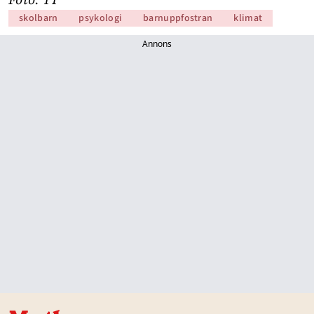
skolbarn
psykologi
barnuppfostran
klimat
Annons