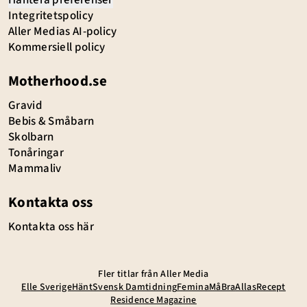
Integritetspolicy
Aller Medias AI-policy
Kommersiell policy
Motherhood.se
Gravid
Bebis & Småbarn
Skolbarn
Tonåringar
Mammaliv
Kontakta oss
Kontakta oss här
Fler titlar från Aller Media
Elle Sverige
Hänt
Svensk Damtidning
Femina
MåBra
Allas
Recept
Residence Magazine