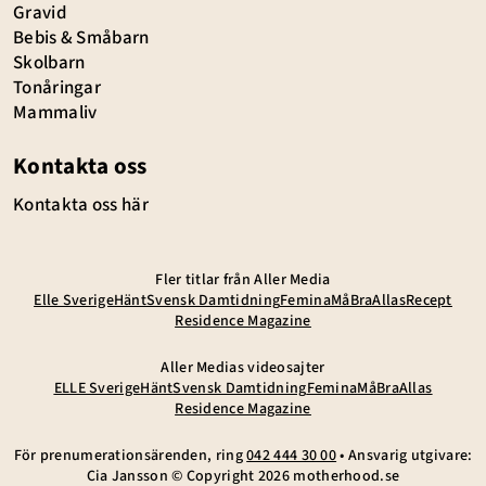
Gravid
Bebis & Småbarn
Skolbarn
Tonåringar
Mammaliv
Kontakta oss
Kontakta oss här
Fler titlar från Aller Media
Elle Sverige
Hänt
Svensk Damtidning
Femina
MåBra
Allas
Recept
Residence Magazine
Aller Medias videosajter
ELLE Sverige
Hänt
Svensk Damtidning
Femina
MåBra
Allas
Residence Magazine
För prenumerationsärenden, ring
042 444 30 00
• Ansvarig utgivare:
Cia Jansson © Copyright
2026
motherhood.se