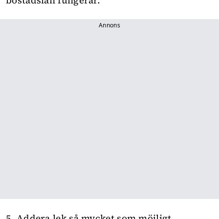
bostadslån fungerar.
Annons
5. Addera lek så mycket som möjligt