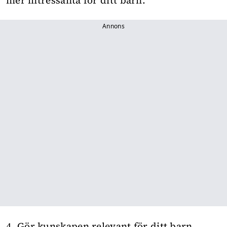
mer intressanta för ditt barn.
Annons
4. Gör kunskapen relevant för ditt barn