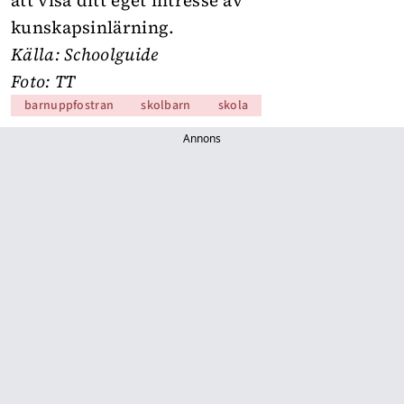
att visa ditt eget intresse av
kunskapsinlärning.
Källa:
Schoolguide
Foto: TT
barnuppfostran
skolbarn
skola
Annons