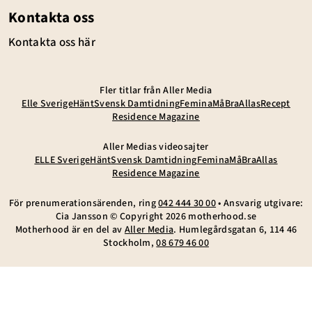
Kontakta oss
Kontakta oss här
Fler titlar från Aller Media
Elle Sverige
Hänt
Svensk Damtidning
Femina
MåBra
Allas
Recept
Residence Magazine
Aller Medias videosajter
ELLE Sverige
Hänt
Svensk Damtidning
Femina
MåBra
Allas
Residence Magazine
För prenumerationsärenden, ring
042 444 30 00
• Ansvarig utgivare:
Cia Jansson © Copyright
2026
motherhood.se
Motherhood är en del av
Aller Media
. Humlegårdsgatan 6, 114 46
Stockholm,
08 679 46 00