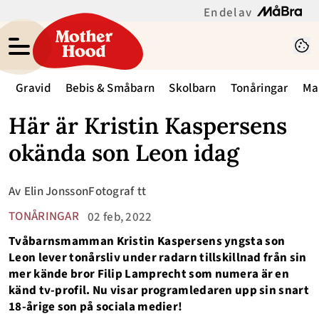
En del av
Gravid
Bebis & Småbarn
Skolbarn
Tonåringar
Ma
Här är Kristin Kaspersens
okända son Leon idag
Av
Elin Jonsson
Fotograf
tt
TONÅRINGAR
02 feb, 2022
Tvåbarnsmamman Kristin Kaspersens yngsta son
Leon lever tonårsliv under radarn tillskillnad från sin
mer kände bror Filip Lamprecht som numera är en
känd tv-profil. Nu visar programledaren upp sin snart
18-årige son på sociala medier!