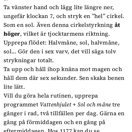
Ta vänster hand och lägg lite längre ner,
ungefär klockan 7, och stryk en ”hel” cirkel.
Som en sol. Även denna cirkelstyrkning
åt
höger
, vilket är tjocktarmens riktning.
Upprepa flödet: Halvmåne, sol, halvmåne,
sol… Gör den i sex varv, det vill säga tolv
strykningar totalt.
Ta upp och håll ihop knäna mot magen och
håll dem där sex sekunder. Sen skaka benen
lite lätt.
Vill du göra hela rutinen, upprepa
programmet
Vattenhjulet
+
Sol och måne
tre
gånger i rad, två tillfällen per dag. Gärna en
gång på förmiddagen och en gång på
eftermiddagen. Hos 1177 kan du
se