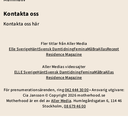
Kontakta oss
Kontakta oss här
Fler titlar från Aller Media
Elle Sverige
Hänt
Svensk Damtidning
Femina
MåBra
Allas
Recept
Residence Magazine
Aller Medias videosajter
ELLE Sverige
Hänt
Svensk Damtidning
Femina
MåBra
Allas
Residence Magazine
För prenumerationsärenden, ring
042 444 30 00
• Ansvarig utgivare:
Cia Jansson © Copyright
2026
motherhood.se
Motherhood är en del av
Aller Media
. Humlegårdsgatan 6, 114 46
Stockholm,
08 679 46 00