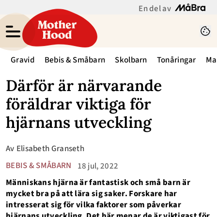
En del av
Gravid
Bebis & Småbarn
Skolbarn
Tonåringar
Ma
Därför är närvarande
föräldrar viktiga för
hjärnans utveckling
Av
Elisabeth Granseth
BEBIS & SMÅBARN
18 jul, 2022
Människans hjärna är fantastisk och små barn är
mycket bra på att lära sig saker. Forskare har
intresserat sig för vilka faktorer som påverkar
hjärnans utveckling. Det här menar de är viktigast för