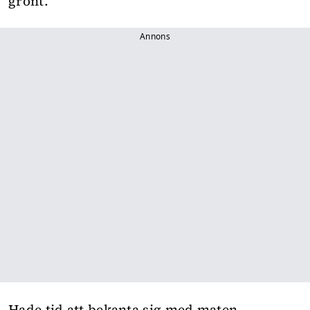
grönt.
Annons
Hade tid att bekanta sig med maten