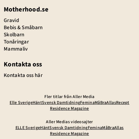
Motherhood.se
Gravid
Bebis & Småbarn
Skolbarn
Tonåringar
Mammaliv
Kontakta oss
Kontakta oss här
Fler titlar från Aller Media
Elle Sverige
Hänt
Svensk Damtidning
Femina
MåBra
Allas
Recept
Residence Magazine
Aller Medias videosajter
ELLE Sverige
Hänt
Svensk Damtidning
Femina
MåBra
Allas
Residence Magazine