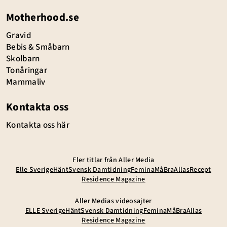
Motherhood.se
Gravid
Bebis & Småbarn
Skolbarn
Tonåringar
Mammaliv
Kontakta oss
Kontakta oss här
Fler titlar från Aller Media
Elle Sverige
Hänt
Svensk Damtidning
Femina
MåBra
Allas
Recept
Residence Magazine
Aller Medias videosajter
ELLE Sverige
Hänt
Svensk Damtidning
Femina
MåBra
Allas
Residence Magazine