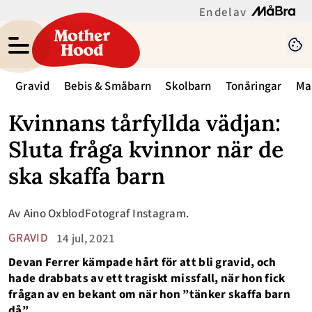
En del av
Gravid
Bebis & Småbarn
Skolbarn
Tonåringar
Ma
Kvinnans tårfyllda vädjan:
Sluta fråga kvinnor när de
ska skaffa barn
Av
Aino Oxblod
Fotograf
Instagram.
GRAVID
14 jul, 2021
Devan Ferrer kämpade hårt för att bli gravid, och
hade drabbats av ett tragiskt missfall, när hon fick
frågan av en bekant om när hon ”tänker skaffa barn
då”.