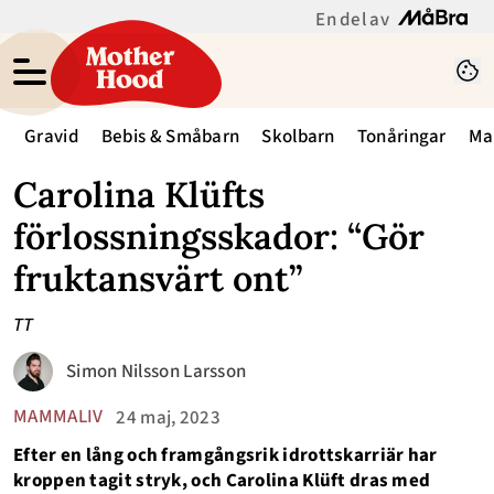
En del av
Gravid
Bebis & Småbarn
Skolbarn
Tonåringar
Ma
Carolina Klüfts
förlossningsskador: “Gör
fruktansvärt ont”
TT
Simon Nilsson Larsson
MAMMALIV
24 maj, 2023
Efter en lång och framgångsrik idrottskarriär har
kroppen tagit stryk, och Carolina Klüft dras med