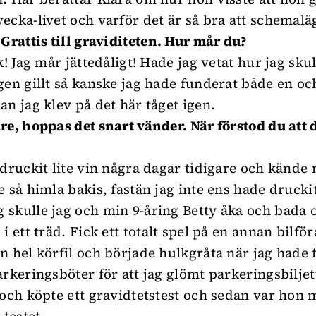
ecka-livet och varför det är så bra att schemalä
 Grattis till graviditeten. Hur mår du?
k! Jag mår jättedåligt! Hade jag vetat hur jag sku
gen gillt så kanske jag hade funderat både en oc
an jag klev på det här tåget igen.
re, hoppas det snart vänder. När förstod du att 
 druckit lite vin några dagar tidigare och kände
e så himla bakis, fastän jag inte ens hade drucki
skulle jag och min 9-åring Betty åka och bada 
i ett träd. Fick ett totalt spel på en annan bilfö
n hel körfil och började hulkgråta när jag hade f
arkeringsböter för att jag glömt parkeringsbiljet
 och köpte ett gravidtetstest och sedan var hon