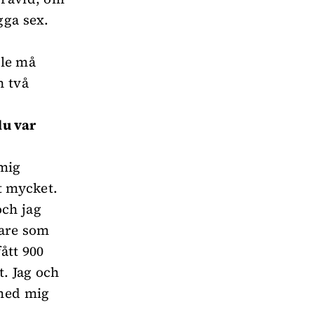
gga sex.
lle må
h två
du var
 mig
t mycket.
och jag
rare som
ått 900
t. Jag och
 med mig