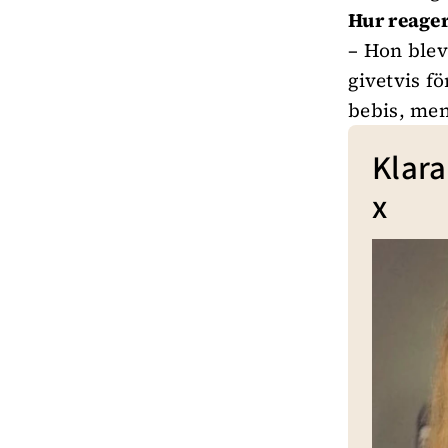
Hur reager
– Hon blev
givetvis fö
bebis, men
Klar
x