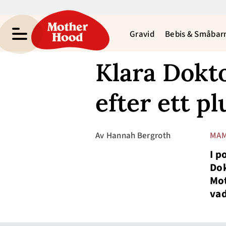
Gravid
Bebis & Småbar
Klara Dokto
efter ett pl
Av
Hannah Bergroth
MAM
I 
Dok
Mot
vad