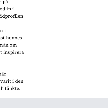
r på
d in i
ddprofilen
n i
äst hennes
r mån om
tt inspirera
när
varit i den
h tänkte.