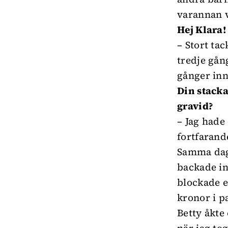
varannan v
Hej Klara!
– Stort tac
tredje gån
gånger inn
Din stacka
gravid?
– Jag hade
fortfarand
Samma dag 
backade in 
blockade e
kronor i p
Betty åkte