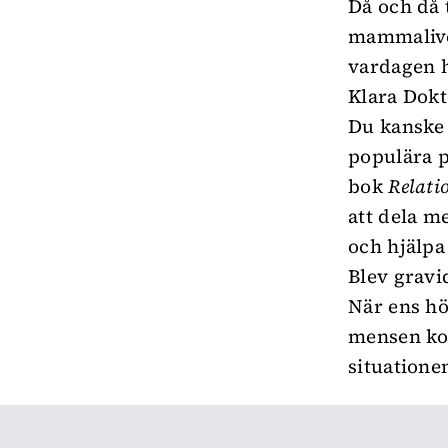
Då och då 
mammalivet
vardagen 
Klara Dok
Du kanske 
populära 
bok
Relatio
att dela me
och hjälpa
Blev gravid
När ens hö
mensen kom
situatione