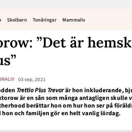
n
Skolbarn
Tonåringar
Mammaliv
row: ”Det är hemskt
us”
MALIV
03 sep, 2021
podden
Trettio Plus Trevar
är hon inkluderande, bju
torow är en sån som många antagligen skulle vil
herhood berättar hon om hur hon ser på föräld
 hon och familjen gör en helt vanlig lördag.