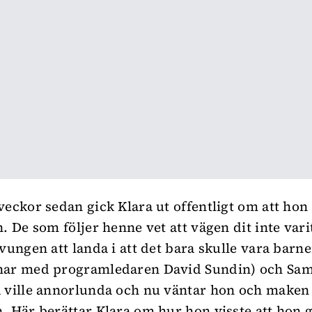
veckor sedan gick Klara ut offentligt om att hon 
. De som följer henne vet att vägen dit inte varit
tvungen att landa i att det bara skulle vara barn
har med programledaren David Sundin) och Sam
 ville annorlunda och nu väntar hon och maken K
. Här berättar Klara om hur hon visste att hon 