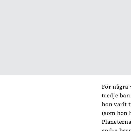
För några 
tredje barn
hon varit 
(som hon 
Planeterna
andra barn