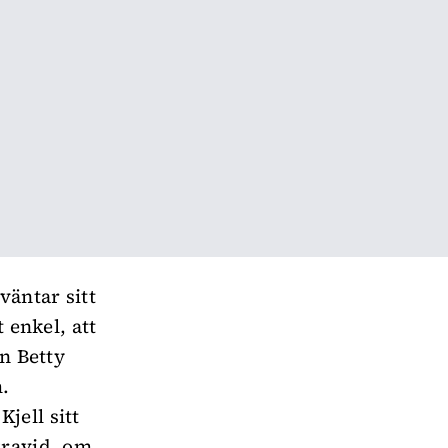
väntar sitt
 enkel, att
en Betty
.
jell sitt
gravid, om