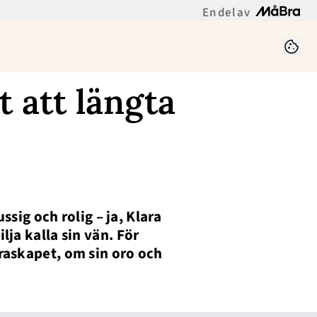
En del av
 att längta
ssig och rolig – ja, Klara
ja kalla sin vän. För
raskapet, om sin oro och