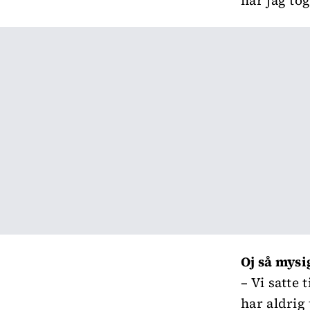
när jag tog
Oj så mysi
– Vi satte 
har aldrig