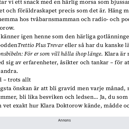
tar vi ett snack med en härlig morsa som bjussa
 och föräldraskapet precis som det är. Häng me
hemma hos tvåbarnsmamman och radio- och po
torow.
känner igen henne som den härliga gotlänninge
podden
Trettio Plus Trevar
eller så har du kanske l
nsbibeln: För er som vill hålla ihop länge
. Klara ä
d sig av erfarenheter, åsikter och tankar – för a
 andra.
 – trots allt
gsta önskan är att bli gravid men varje månad, 
mer, bli lika besviken och ledsen... Ja, du som 
n vet exakt hur Klara Doktorow kände, mådde oc
Annons