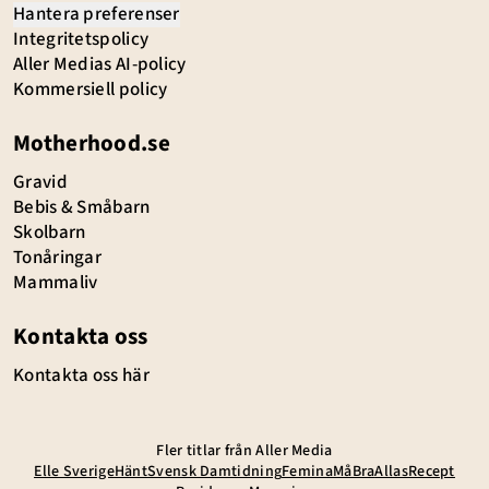
Hantera preferenser
Integritetspolicy
Aller Medias AI-policy
Kommersiell policy
Motherhood.se
Gravid
Bebis & Småbarn
Skolbarn
Tonåringar
Mammaliv
Kontakta oss
Kontakta oss här
Fler titlar från Aller Media
Elle Sverige
Hänt
Svensk Damtidning
Femina
MåBra
Allas
Recept