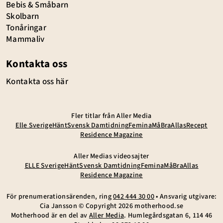
Bebis & Småbarn
Skolbarn
Tonåringar
Mammaliv
Kontakta oss
Kontakta oss här
Fler titlar från Aller Media
Elle Sverige
Hänt
Svensk Damtidning
Femina
MåBra
Allas
Recept
Residence Magazine
Aller Medias videosajter
ELLE Sverige
Hänt
Svensk Damtidning
Femina
MåBra
Allas
Residence Magazine
För prenumerationsärenden, ring
042 444 30 00
• Ansvarig utgivare:
Cia Jansson © Copyright
2026
motherhood.se
Motherhood är en del av
Aller Media
. Humlegårdsgatan 6, 114 46