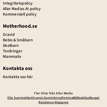
Integritetspolicy
Aller Medias AI-policy
Kommersiell policy
Motherhood.se
Gravid
Bebis & Småbarn
Skolbarn
Tonåringar
Mammaliv
Kontakta oss
Kontakta oss här
Fler titlar från Aller Media
Elle Sverige
Hänt
Svensk Damtidning
Femina
MåBra
Allas
Recept
Residence Magazine