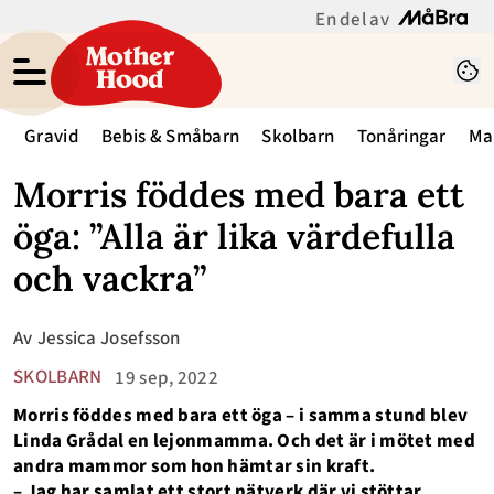
En del av
Gravid
Bebis & Småbarn
Skolbarn
Tonåringar
Ma
Morris föddes med bara ett
öga: ”Alla är lika värdefulla
och vackra”
Av
Jessica Josefsson
SKOLBARN
19 sep, 2022
Morris föddes med bara ett öga – i samma stund blev
Linda Grådal en lejonmamma. Och det är i mötet med
andra mammor som hon hämtar sin kraft.
– Jag har samlat ett stort nätverk där vi stöttar