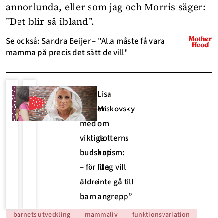
annorlunda, eller som jag och Morris säger:
”Det blir så ibland”.
Se också: Sandra Beijer – "Alla måste få vara
mamma på precis det sätt de vill"
5 bra
Lisa
böcker
Miskovsky
med
om
viktiga
dotterns
budskap
autism:
– för lite
”Jag vill
äldre
inte gå till
barn
angrepp”
barnets utveckling
mammaliv
funktionsvariation