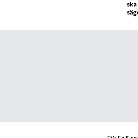
ska 
säg