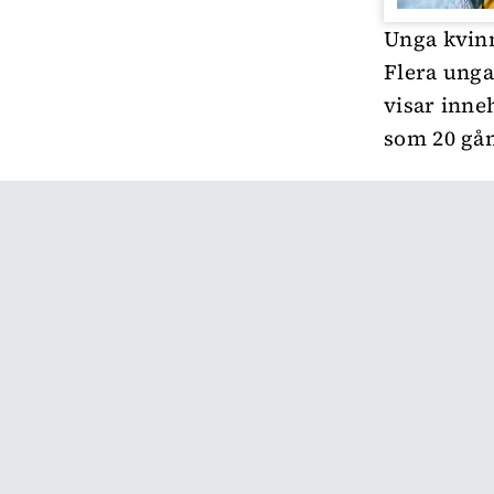
Unga kvinn
Flera unga
visar inneh
som 20 gån