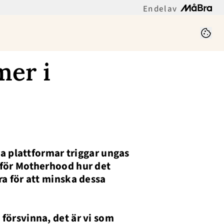
En del av
mer i
la plattformar triggar ungas
 för Motherhood hur det
ra för att minska dessa
försvinna, det är vi som