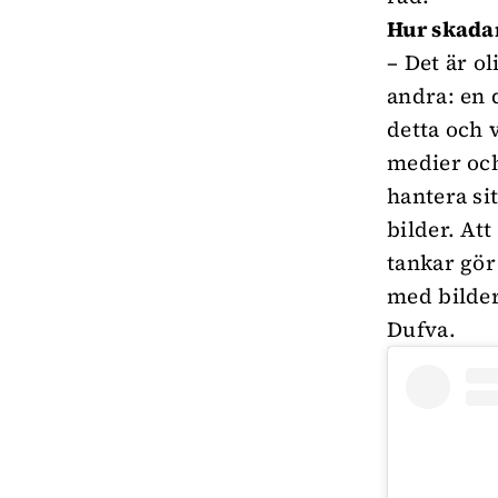
Hur skadar
– Det är o
andra: en 
detta och 
medier och
hantera si
bilder. Att
tankar gör
med bilder
Dufva.