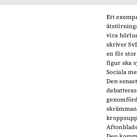
Ett exempe
ätstörning
vira hörlu
skriver
Sv
en för sto
figur ska 
Sociala me
Den senast
debatteras
genomförd
skrämmande
kroppsuppf
Aftonblad
Den komma