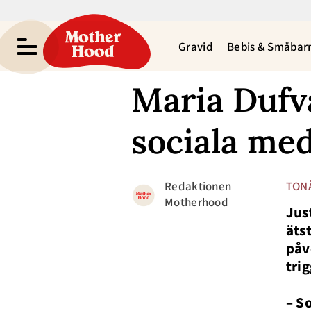
Gravid
Bebis & Småbar
Maria Dufva
sociala med
Redaktionen
TON
Motherhood
Jus
äts
påv
tri
– S