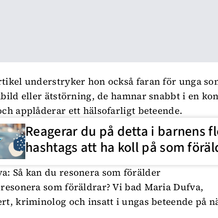
tikel understryker hon också faran för unga s
kbild eller ätstörning, de hamnar snabbt i en ko
och applåderar ett hälsofarligt beteende.
Reagerar du på detta i barnens f
hashtags att ha koll på som föräl
a: Så kan du resonera som förälder
 resonera som föräldrar? Vi bad Maria Dufva,
rt, kriminolog och insatt i ungas beteende på n