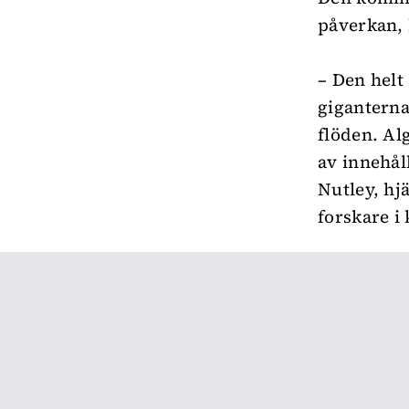
påverkan, 
– Den helt
giganterna
flöden. Al
av innehål
Nutley, hj
forskare i