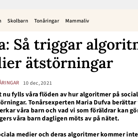
n
Skolbarn
Tonåringar
Mammaliv
: Så triggar algorit
ier ätstörningar
ÅRINGAR
10 dec, 2021
t nu fylls våra flöden av hur algoritmer på socia
törningar. Tonårsexperten Maria Dufva berättar
erkar våra barn och vad vi som föräldrar kan gö
ggers våra barn dagligen möts av på nätet.
ociala medier och deras algoritmer kommer inte 