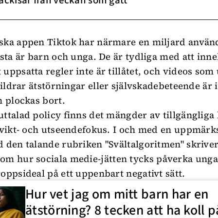
nackisar från veckan som gått
ska appen Tiktok har närmare en miljard använ
lesta är barn och unga. De är tydliga med att inn
 uppsatta regler inte är tillåtet, och videos so
skildrar ätstörningar eller självskadebeteende är
 plockas bort.
uttalad policy finns det mängder av tillgängliga
t vikt- och utseendefokus. I och med en uppmä
d den talande rubriken "Svältalgoritmen" skrive
om hur sociala medie-jätten tycks påverka unga
roppsideal på ett uppenbart negativt sätt.
Hur vet jag om mitt barn har en
ätstörning? 8 tecken att ha koll p