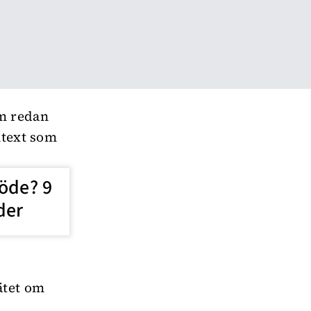
om redan
ntext som
löde? 9
der
ätet om