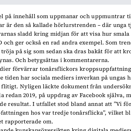
l på innehåll som uppmanar och uppmuntrar ti
ar är den så kallade hörlurstrenden – där unga t
rarnas sladd kring midjan för att visa hur smala 
D
och ger också en rad andra exempel. Som tren
r tröja på sig som sedan ska dras bakåt för att k
synas. Och betygsättas i kommentarerna.
dier förvärrar tonårsflickors kroppsuppfattnin
e tiden har sociala mediers inverkan på ungas h
 flitigt. Nyligen läckte dokument från undersök
a redan 2019, på uppdrag av Facebook själva, 
 resultat. I utfallet stod bland annat att ”Vi fö
attningen hos var tredje tonårsflicka”, vilket b
et
rapporterade om.
nde kunskapsöversikten kring digitala medier