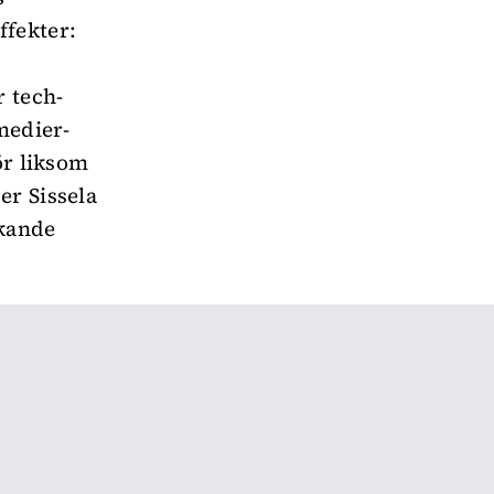
ffekter:
 tech-
medier-
ör liksom
er Sissela
rkande