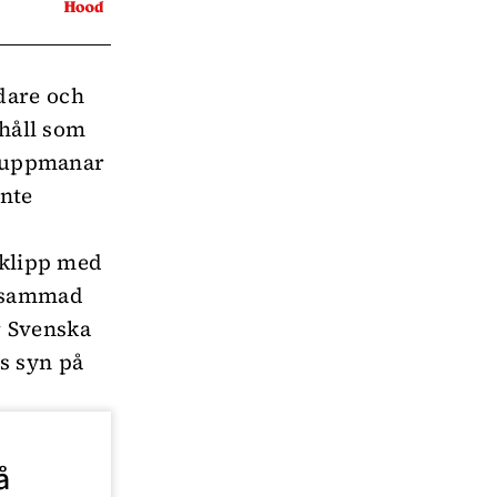
dare och
ehåll som
m uppmanar
inte
 klipp med
rksammad
r
Svenska
s syn på
å