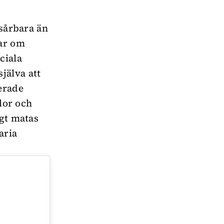
 sårbara än
tar om
ciala
jälva att
erade
slor och
igt matas
aria