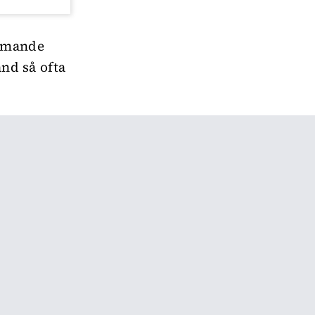
ommande
and så ofta