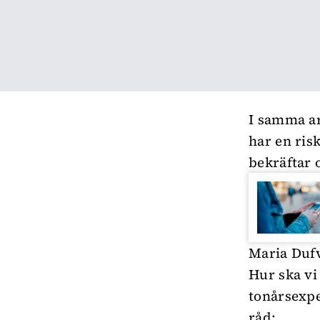
I samma ar
har en ris
bekräftar 
Maria Dufv
Hur ska vi
tonårsexpe
råd: