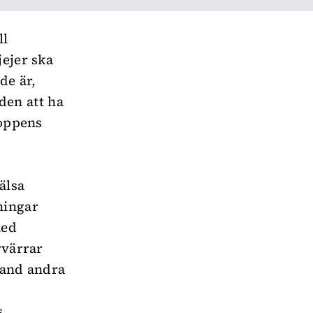
ll
jejer ska
de är,
den att ha
roppens
g
älsa
ningar
med
rvärrar
land andra
s