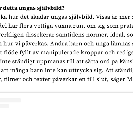
 detta ungas självbild?
lika hur det skadar ungas självbild. Vissa är mer
del har flera vettiga vuxna runt om sig som pra
verkligen dissekerar samtidens normer, ideal, so
 hur vi påverkas. Andra barn och unga lämnas s
tt flöde fyllt av manipulerade kroppar och redig
 inte ständigt uppmanas till att sätta ord på kän
 att många barn inte kan uttrycka sig. Att ständ
, filmer och texter påverkar en till slut, säger M