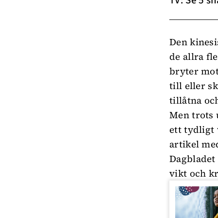
TV: Se 5 s
Den kinesi
de allra f
bryter mot
till eller 
tillåtna
och
Men trots 
ett tydlig
artikel me
Dagbladet
vikt och k