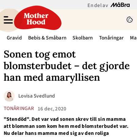
En del av
Gravid
Bebis & Småbarn
Skolbarn
Tonåringar
Ma
Sonen tog emot
blomsterbudet – det gjorde
han med amaryllisen
Lovisa Svedlund
TONÅRINGAR
16 dec, 2020
"Stendöd". Det var vad sonen skrev till sin mamma
att blomman som kom hem med blomsterbudet var.
Nu delar hans mamma med sig av den roliga