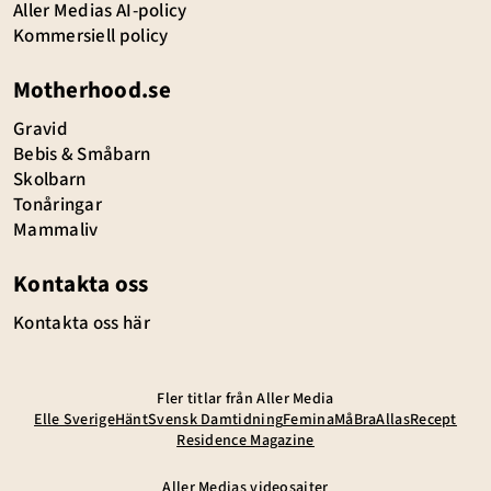
Aller Medias AI-policy
Kommersiell policy
Motherhood.se
Gravid
Bebis & Småbarn
Skolbarn
Tonåringar
Mammaliv
Kontakta oss
Kontakta oss här
Fler titlar från Aller Media
Elle Sverige
Hänt
Svensk Damtidning
Femina
MåBra
Allas
Recept
Residence Magazine
Aller Medias videosajter