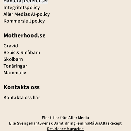
Hantera preferenser
Integritetspolicy
Aller Medias AI-policy
Kommersiell policy
Motherhood.se
Gravid
Bebis & Småbarn
Skolbarn
Tonåringar
Mammaliv
Kontakta oss
Kontakta oss här
Fler titlar från Aller Media
Elle Sverige
Hänt
Svensk Damtidning
Femina
MåBra
Allas
Recept
Residence Magazine