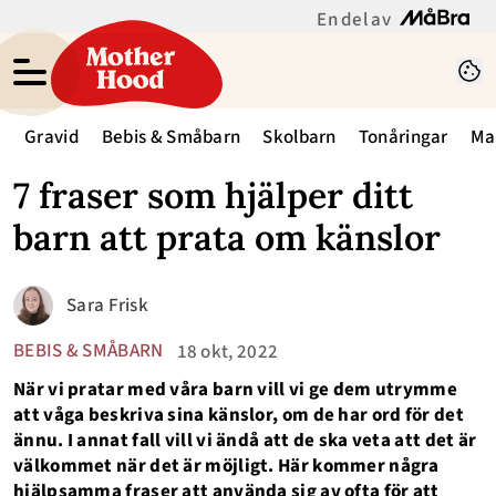
En del av
Gravid
Bebis & Småbarn
Skolbarn
Tonåringar
Ma
7 fraser som hjälper ditt
barn att prata om känslor
Sara Frisk
BEBIS & SMÅBARN
18 okt, 2022
När vi pratar med våra barn vill vi ge dem utrymme
att våga beskriva sina känslor, om de har ord för det
ännu. I annat fall vill vi ändå att de ska veta att det är
välkommet när det är möjligt. Här kommer några
hjälpsamma fraser att använda sig av ofta för att