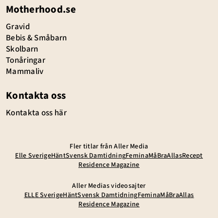
Motherhood.se
Gravid
Bebis & Småbarn
Skolbarn
Tonåringar
Mammaliv
Kontakta oss
Kontakta oss här
Fler titlar från Aller Media
Elle Sverige
Hänt
Svensk Damtidning
Femina
MåBra
Allas
Recept
Residence Magazine
Aller Medias videosajter
ELLE Sverige
Hänt
Svensk Damtidning
Femina
MåBra
Allas
Residence Magazine