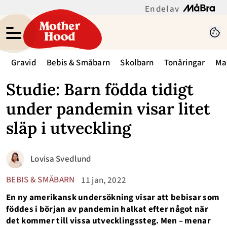
En del av
Gravid
Bebis & Småbarn
Skolbarn
Tonåringar
Ma
Studie: Barn födda tidigt
under pandemin visar litet
släp i utveckling
Lovisa Svedlund
BEBIS & SMÅBARN
11 jan, 2022
En ny amerikansk undersökning visar att bebisar som
föddes i början av pandemin halkat efter något när
det kommer till vissa utvecklingssteg. Men – menar