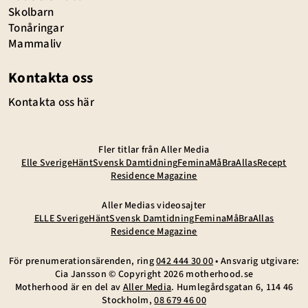
Skolbarn
Tonåringar
Mammaliv
Kontakta oss
Kontakta oss här
Fler titlar från Aller Media
Elle Sverige
Hänt
Svensk Damtidning
Femina
MåBra
Allas
Recept
Residence Magazine
Aller Medias videosajter
ELLE Sverige
Hänt
Svensk Damtidning
Femina
MåBra
Allas
Residence Magazine
För prenumerationsärenden, ring
042 444 30 00
• Ansvarig utgivare:
Cia Jansson © Copyright
2026
motherhood.se
Motherhood är en del av
Aller Media
. Humlegårdsgatan 6, 114 46
Stockholm,
08 679 46 00