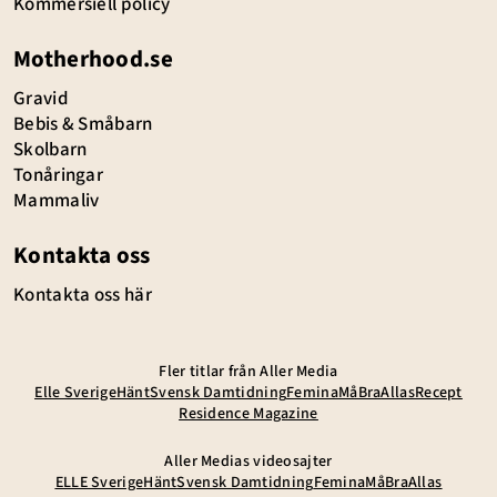
Kommersiell policy
Motherhood.se
Gravid
Bebis & Småbarn
Skolbarn
Tonåringar
Mammaliv
Kontakta oss
Kontakta oss här
Fler titlar från Aller Media
Elle Sverige
Hänt
Svensk Damtidning
Femina
MåBra
Allas
Recept
Residence Magazine
Aller Medias videosajter
ELLE Sverige
Hänt
Svensk Damtidning
Femina
MåBra
Allas