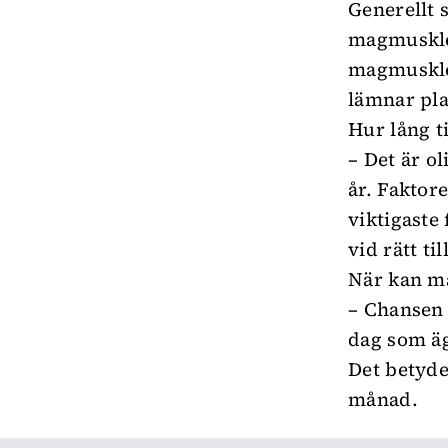
Generellt 
magmuskler
magmuskler
lämnar pla
Hur lång ti
– Det är ol
år. Faktor
viktigaste
vid rätt ti
När kan ma
– Chansen 
dag som äg
Det betyde
månad.