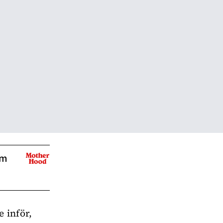
om
 inför,