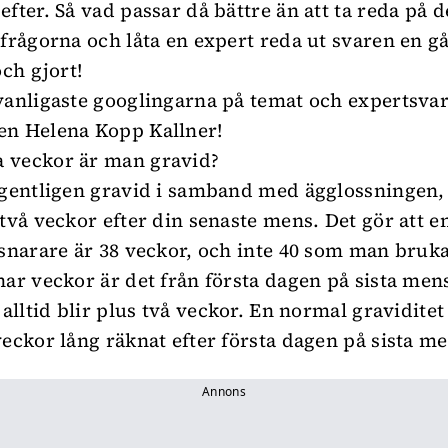
fter. Så vad passar då bättre än att ta reda på d
 frågorna och låta en expert reda ut svaren en g
och gjort!
vanligaste googlingarna på temat och expertsvar
en Helena Kopp Kallner!
 veckor är man gravid?
egentligen gravid i samband med ägglossningen, 
 två veckor efter din senaste mens. Det gör att e
 snarare är 38 veckor, och inte 40 som man bruka
nar veckor är det från första dagen på sista men
 alltid blir plus två veckor. En normal gravidite
veckor lång räknat efter första dagen på sista m
Annons