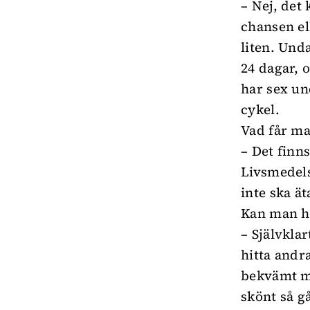
– Nej, det
chansen el
liten. Und
24 dagar, 
har sex un
cykel.
Vad får ma
– Det finns
Livsmedel
inte ska ä
Kan man ha
– Självkla
hitta andra
bekvämt m
skönt så g