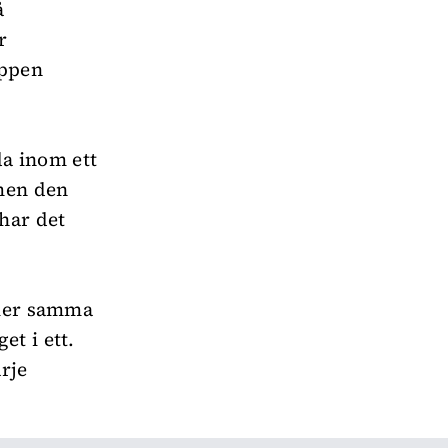
å
r
oppen
da inom ett
 men den
har det
ller samma
t i ett.
rje