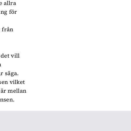
e allra
ång för
 från
det vill
n
r säga.
sen vilket
t är mellan
ensen.