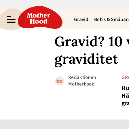
Gravid
Bebis & Småbar
Gravid? 10 
graviditet
Redaktionen
GR
Motherhood
Hu
Hä
gr