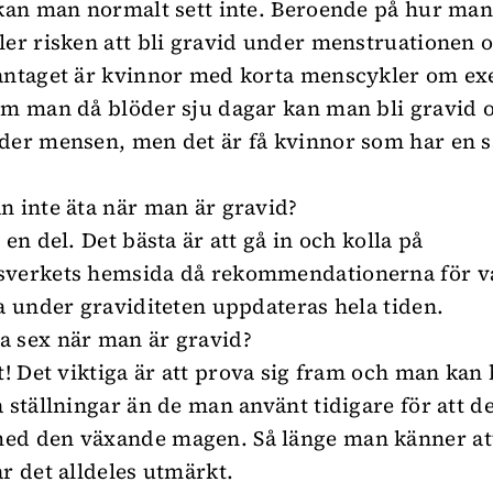
 kan man normalt sett inte. Beroende på hur man 
ler risken att bli gravid under menstruationen o
antaget är kvinnor med korta menscykler om e
om man då blöder sju dagar kan man bli gravid
der mensen, men det är få kvinnor som har en 
n inte äta när man är gravid?
 en del. Det bästa är att gå in och kolla på
sverkets hemsida då rekommendationerna för 
ta under graviditeten uppdateras hela tiden.
 sex när man är gravid?
rt! Det viktiga är att prova sig fram och man kan
 ställningar än de man använt tidigare för att de
ed den växande magen. Så länge man känner att
år det alldeles utmärkt.