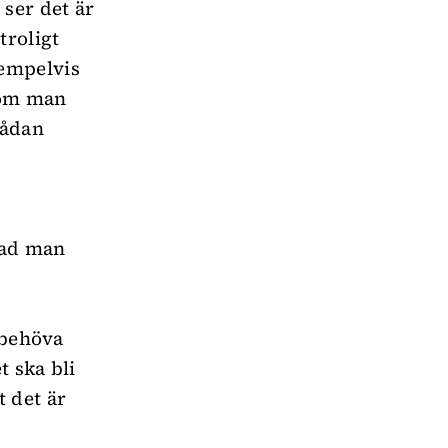
ser det är
troligt
xempelvis
 om man
sådan
vad man
 behöva
t ska bli
 det är