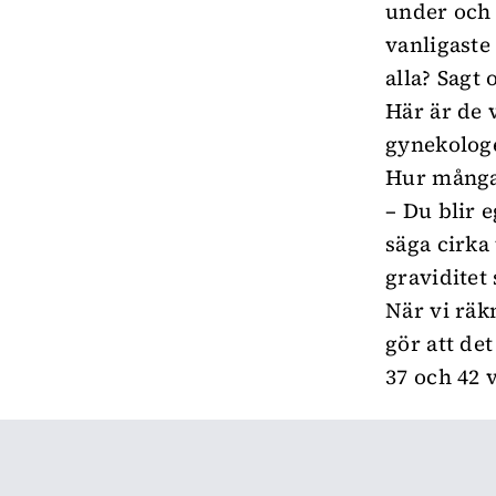
under och e
vanligaste
alla? Sagt 
Här är de 
gynekolog
Hur många
– Du blir 
säga cirka
graviditet
När vi räk
gör att det
37 och 42 