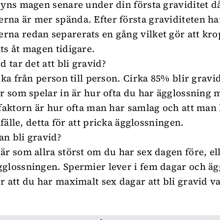
syns magen senare under din första graviditet d
na är mer spända. Efter första graviditeten ha
na redan separerats en gång vilket gör att kr
ts åt magen tidigare.
d tar det att bli gravid?
ika från person till person. Cirka 85% blir gravi
er som spelar in är hur ofta du har ägglossning
 faktorn är hur ofta man har samlag och att man 
llfälle, detta för att pricka ägglossningen.
n bli gravid?
är som allra störst om du har sex dagen före, e
glossningen. Spermier lever i fem dagar och ägge
r att du har maximalt sex dagar att bli gravid va