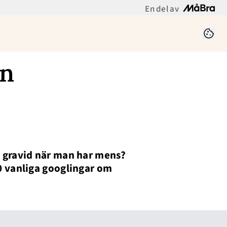
En del av
in
 gravid när man har mens?
0 vanliga googlingar om