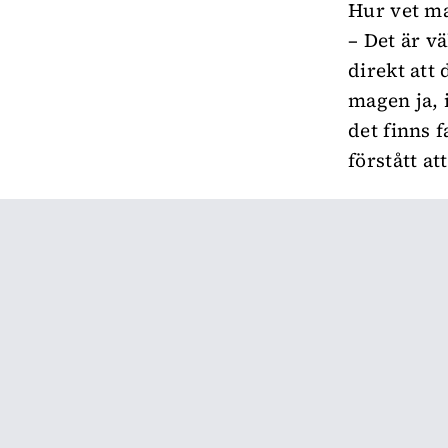
Hur vet m
– Det är v
direkt att 
magen ja, 
det finns 
förstått at