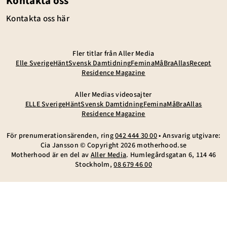
Kontakta oss
Kontakta oss här
Fler titlar från Aller Media
Elle Sverige
Hänt
Svensk Damtidning
Femina
MåBra
Allas
Recept
Residence Magazine
Aller Medias videosajter
ELLE Sverige
Hänt
Svensk Damtidning
Femina
MåBra
Allas
Residence Magazine
För prenumerationsärenden, ring
042 444 30 00
• Ansvarig utgivare:
Cia Jansson © Copyright
2026
motherhood.se
Motherhood är en del av
Aller Media
. Humlegårdsgatan 6, 114 46
Stockholm,
08 679 46 00