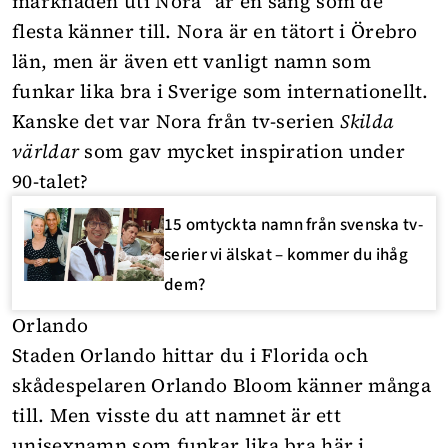
marknaden uti Nora” är en sång som de
flesta känner till. Nora är en tätort i Örebro
län, men är även ett vanligt namn som
funkar lika bra i Sverige som internationellt.
Kanske det var Nora från tv-serien
Skilda
världar
som gav mycket inspiration under
90-talet?
15 omtyckta namn från svenska tv-
serier vi älskat – kommer du ihåg
dem?
Orlando
Staden Orlando hittar du i Florida och
skådespelaren Orlando Bloom känner många
till. Men visste du att namnet är ett
unisexnamn som funkar lika bra här i