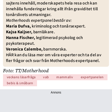
sajtens innehåll, moderskapets hela resa och kan
innehålla funderingar kring allt ifrån graviditet till
tonårslivets utmaningar.
Motherhoods expertpanel består av:
Maria Dufva
,
kriminolog och tonårsexpert.
Kajsa Kaijser
,
barnläkare.
Hanna Fischer
,
legitimerad psykolog och
psykoterapeut.
Veronica Calembe
,
barnmorska.
HÄR
kan du läsa mer om våra experter och ta del av
fler frågor och svar från Motherhoods expertpanel.
Foto: TT/Motherhood
veckans läsarfråga
vab
mammaliv
expertpanelen
bebis & småbarn
Annons