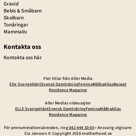
Gravid
Bebis & Småbarn
Skolbarn
Tonåringar
Mammaliv
Kontakta oss
Kontakta oss här
Fler titlar från Aller Media
Elle Sverige
Hänt
Svensk Damtidning
Femina
MåBra
Allas
Recept
Residence Magazine
Aller Medias videosajter
ELLE Sverige
Hänt
Svensk Damtidning
Femina
MåBra
Allas
Residence Magazine
För prenumerationsärenden, ring
042 444 30 00
• Ansvarig utgivare:
Cia Jansson © Copyright
2026
motherhood.se