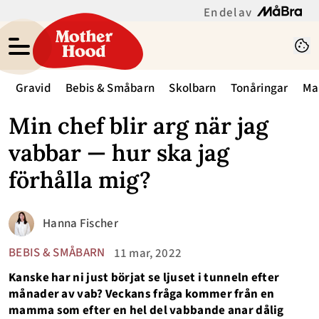
En del av
Gravid
Bebis & Småbarn
Skolbarn
Tonåringar
Ma
Min chef blir arg när jag
vabbar — hur ska jag
förhålla mig?
Hanna Fischer
BEBIS & SMÅBARN
11 mar, 2022
Kanske har ni just börjat se ljuset i tunneln efter
månader av vab? Veckans fråga kommer från en
mamma som efter en hel del vabbande anar dålig