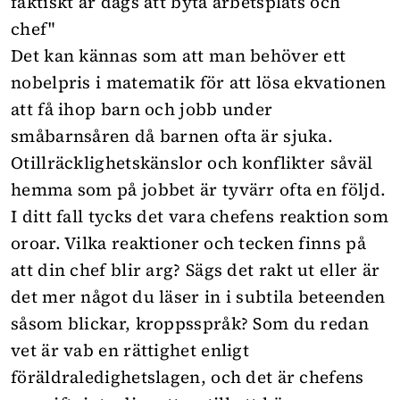
faktiskt är dags att byta arbetsplats och
chef"
Det kan kännas som att man behöver ett
nobelpris i matematik för att lösa ekvationen
att få ihop barn och jobb under
småbarnsåren då barnen ofta är sjuka.
Otillräcklighetskänslor och konflikter såväl
hemma som på jobbet är tyvärr ofta en följd.
I ditt fall tycks det vara chefens reaktion som
oroar. Vilka reaktioner och tecken finns på
att din chef blir arg? Sägs det rakt ut eller är
det mer något du läser in i subtila beteenden
såsom blickar, kroppsspråk? Som du redan
vet är vab en rättighet enligt
föräldraledighetslagen, och det är chefens