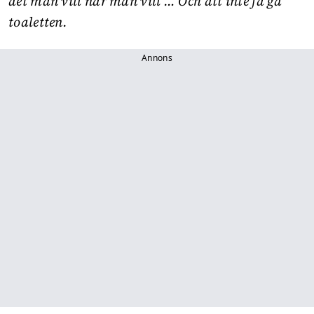
det man vill när man vill … Och att inte få gå
toaletten.
Annons