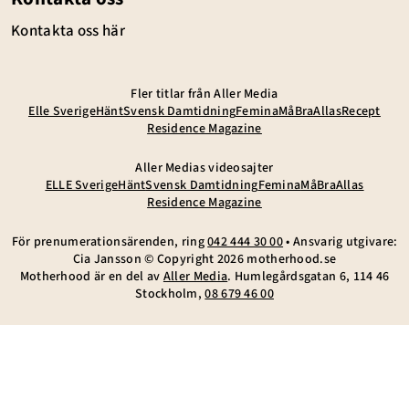
Kontakta oss här
Fler titlar från Aller Media
Elle Sverige
Hänt
Svensk Damtidning
Femina
MåBra
Allas
Recept
Residence Magazine
Aller Medias videosajter
ELLE Sverige
Hänt
Svensk Damtidning
Femina
MåBra
Allas
Residence Magazine
För prenumerationsärenden, ring
042 444 30 00
• Ansvarig utgivare:
Cia Jansson © Copyright
2026
motherhood.se
Motherhood är en del av
Aller Media
. Humlegårdsgatan 6, 114 46
Stockholm,
08 679 46 00