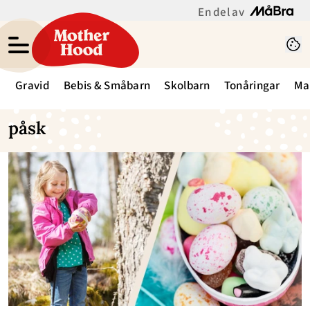
En del av
Gravid
Bebis & Småbarn
Skolbarn
Tonåringar
Ma
påsk