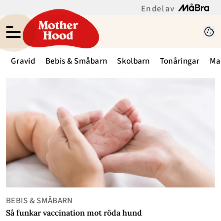
En del av
Gravid
Bebis & Småbarn
Skolbarn
Tonåringar
Ma
BEBIS & SMÅBARN
Så funkar vaccination mot röda hund