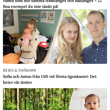
Namn som blir samma framlänges och baklänges – 22
fina exempel du inte tänkt på!
BEBIS & SMÅBARN
Sofia och Anton från Gift vid första ögonkastet: Det
heter vår dotter