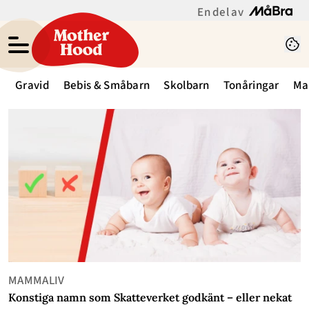
En del av
Gravid
Bebis & Småbarn
Skolbarn
Tonåringar
Ma
MAMMALIV
Konstiga namn som Skatteverket godkänt – eller nekat