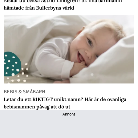
Älskar du också Astrid Lindgren? 32 fina barnnamn
hämtade från Bullerbyns värld
BEBIS & SMÅBARN
Letar du ett RIKTIGT unikt namn? Här är de ovanliga
bebisnamnen påväg att dö ut
Annons