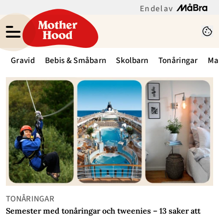
En del av
Gravid
Bebis & Småbarn
Skolbarn
Tonåringar
Ma
TONÅRINGAR
Semester med tonåringar och tweenies – 13 saker att