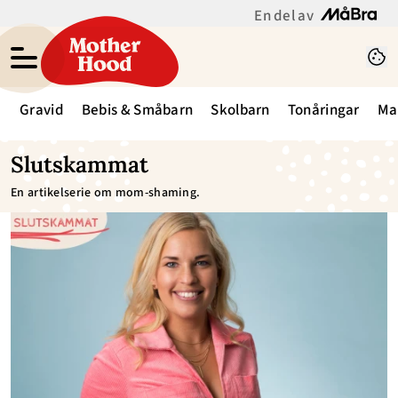
En del av
Gravid
Bebis & Småbarn
Skolbarn
Tonåringar
Ma
Slutskammat
En artikelserie om mom-shaming.