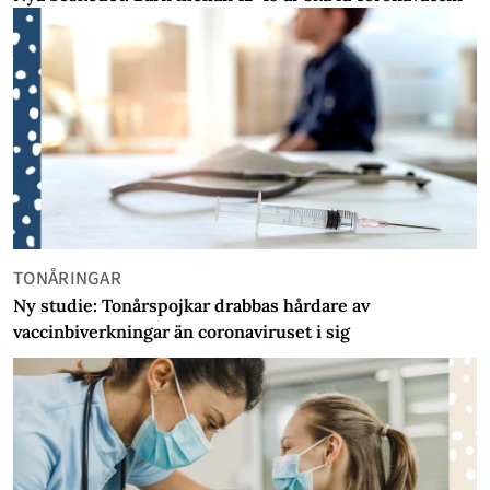
TONÅRINGAR
Ny studie: Tonårspojkar drabbas hårdare av
vaccinbiverkningar än coronaviruset i sig