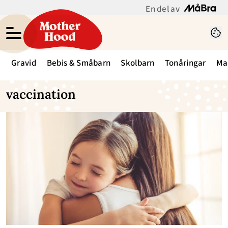
En del av
Gravid
Bebis & Småbarn
Skolbarn
Tonåringar
Ma
vaccination