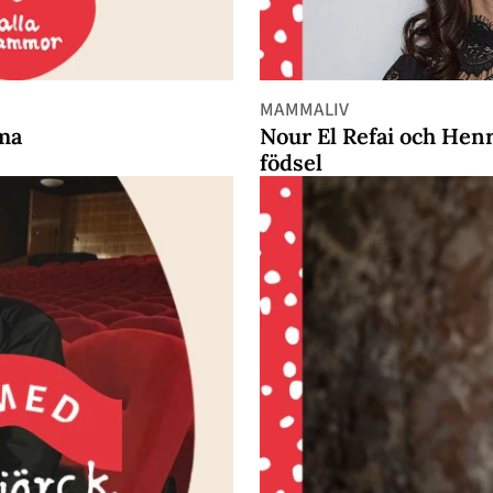
MAMMALIV
mma
Nour El Refai och Henri
födsel